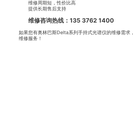
维修周期短，性价比高
提供长期售后支持
维修咨询热线：135 3762 1400
如果您有奥林巴斯Delta系列手持式光谱仪的维修需
维修服务！
上一篇：
尼通Niton手持式......
下一篇：
科迈斯KMX-RAY......
快速导航
光谱仪维修
二手仪器销售
贵金属分析仪
手持式光谱仪
激光诱导击穿光
RoHS测试仪
新闻资讯
镀层测厚仪